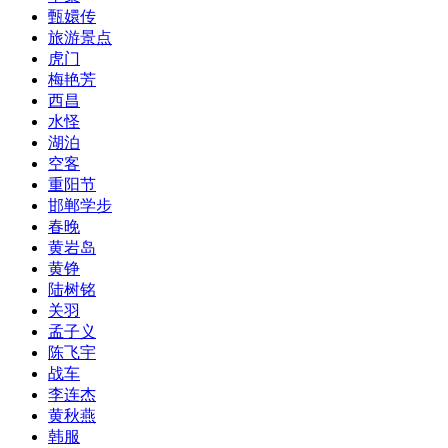
甄嬛传
旅游景点
​虎门
​梅艳芳
​西昌
水怪
湖泊
​空客
​重阳节
​邯郸学步
春晚
​黄岩岛
​黄铮
陆树铭
关羽
孟子义
陈飞宇
战车
李连杰
​黄秋燕
韩服