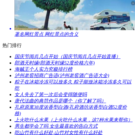
​著名网红景点 网红景点的含义
热门排行
​国庆节阅兵几点开始（国庆节阅兵几点开始直播）
​郎酒天时缘(郎酒天时缘52度价格六年)
​海贼王个人实力究极排行榜
​泸州老窖招商广告语(泸州老窖酒广告语大全)
​粽子在冰箱冷冻可以放多久 粽子能放冰箱冷冻多久可以
吃
​女人失去了第一次后会变得随便吗
​唐代法曲的典范作品是哪个（你了解了吗）
​孔府原浆38度浓香型白酒(孔府酒坊浓香型白酒52度价
格)
​上火吃什么水果（上火吃什么水果，这7种水果来帮你）
​男生都学会了吗 女生最喜欢的告白方式
​吃山竹有什么好处,山竹对女性有什么好处