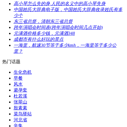
​高小琴怎么失的身,人民的名义中的高小琴失身
​中国姓氏大辞典电子版，中国姓氏大辞典收录姓氏有多
少个
​东三省总督，清朝东三省总督
​跨年演唱会时间表(跨年演唱会时间几点开始)
​元满酒价格多少钱，元满酒348
​成都市有什么好玩的景点
​一海里，航速30节等于多少kmh，一海里等于多少公
里？
热门话题
​生化危机
早餐
风水
​避孕套
杜若溪
​张翠山
殷素素
​菜鸟驿站
河北省
​辛集