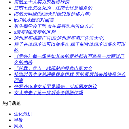
​海贼王个人实力究极排行榜
​江南七怪怎么死的，江南七怪是谁杀的
​郎酒天时缘(郎酒天时缘52度价格六年)
​ipx7防水级别对照表
​男生都学会了吗 女生最喜欢的告白方式
​α衰变和β衰变的区别
​泸州老窖招商广告语(泸州老窖酒广告语大全)
​粽子在冰箱冷冻可以放多久 粽子能放冰箱冷冻多久可以
吃
​《意外》每一场突如其来的意外都有可能是一次蓄谋已
久的他杀
​「转载」盘点二战题材的经典电影大全
​接吻时男生突然呼吸很急很猛 男的最后越来越快是怎么
回事
​任贤齐18岁女儿罕见曝光，引起网友热议
​女人失去了第一次后会变得随便吗
热门话题
​生化危机
早餐
风水