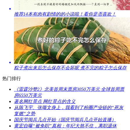
​推荐14本有肉有剧情的的小说啦！看你是否喜欢！
​粽子煮出来后怎么保存不会坏呢 煮不完的粽子怎么保存
热门排行
​《雷霆沙赞2》北美首周末票房3050万美元 全球首周票
房6550万美元
​著名网红景点 网红景点的含义
​从陈飞宇、张颂文身上，我看到了粉圈产业链的“死灰
复燃”之势
​国庆节阅兵几点开始（国庆节阅兵几点开始直播）
​黄宏自曝“被免职”真相：年纪大熬不住，离职退休