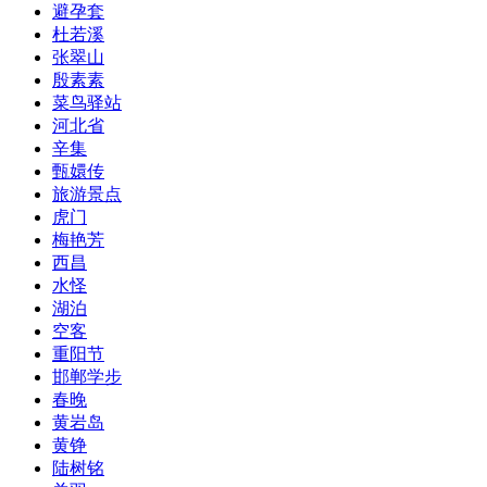
​避孕套
杜若溪
​张翠山
殷素素
​菜鸟驿站
河北省
​辛集
甄嬛传
旅游景点
​虎门
​梅艳芳
​西昌
水怪
湖泊
​空客
​重阳节
​邯郸学步
春晚
​黄岩岛
​黄铮
陆树铭