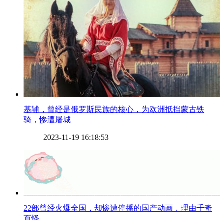
​基辅，曾经是俄罗斯民族的核心，为欧洲抵挡蒙古铁
骑，惨遭屠城
2023-11-19 16:18:53
​22部曾经火爆全国，却惨遭停播的国产动画，理由千奇
百怪