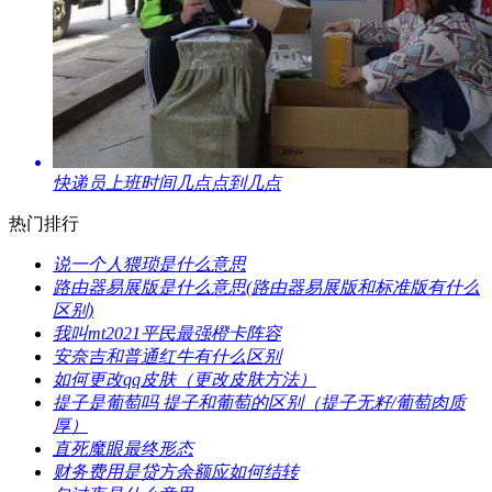
​快递员上班时间几点点到几点
热门排行
​说一个人猥琐是什么意思
​路由器易展版是什么意思(路由器易展版和标准版有什么
区别)
​我叫mt2021平民最强橙卡阵容
​安奈吉和普通红牛有什么区别
​如何更改qq皮肤（更改皮肤方法）
​提子是葡萄吗 提子和葡萄的区别（提子无籽/葡萄肉质
厚）
​直死魔眼最终形态
​财务费用是贷方余额应如何结转