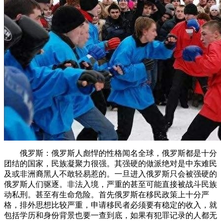
俄罗斯：俄罗斯人彪悍的性格闻名全球，俄罗斯都是十分
团结的国家，民族凝聚力很强。其强硬的做派绝对是中东难民
及或非洲裔黑人不敢轻易惹的。一旦进入俄罗斯只会被强硬的
俄罗斯人们驱逐。非法入境，严重的甚至可能直接被战斗民族
动私刑。甚至有生命危险。首先俄罗斯在移民政策上十分严
格，排外思想比较严重，申请移民者必须要有稳定的收入，就
包括学历和身份背景也要一查到底，如果有犯罪记录的人都无