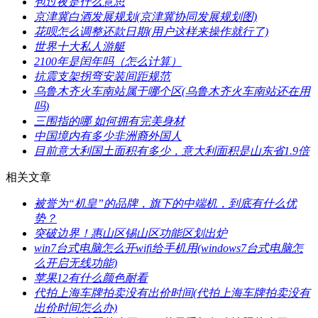
​包过夜是什么意思
​京津冀白酒发展规划(京津冀协同发展规划图)
​花呗怎么调整还款日期(用户这样来操作就行了)
​世界十大私人游艇
​2100年是闰年吗（怎么计算）
​抗震支架拐弯安装间距规范
​乌鲁木齐火车南站属于哪个区(乌鲁木齐火车南站还在用
吗)
​三围指的哪 如何拥有完美身材
​中国境内有多少非洲裔外国人
​目前意大利国土面积有多少，意大利面积是山东省1.9倍
相关文章
​被誉为“机皇”的品牌，旗下的中端机，到底有什么优
势？
​突破边界！惠山区锡山区功能区划出炉
​win7台式电脑怎么开wifi给手机用(windows7台式电脑怎
么开启无线功能)
​苹果12有什么颜色耐看
​代拍上海车牌拍卖没有出价时间(代拍上海车牌拍卖没有
出价时间怎么办)