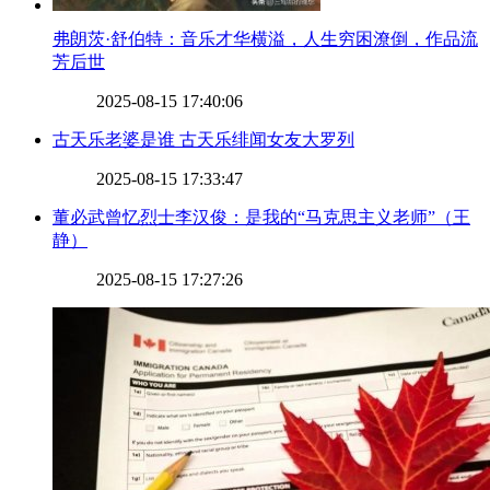
​弗朗茨·舒伯特：音乐才华横溢，人生穷困潦倒，作品流
芳后世
2025-08-15 17:40:06
​古天乐老婆是谁 古天乐绯闻女友大罗列
2025-08-15 17:33:47
​董必武曾忆烈士李汉俊：是我的“马克思主义老师”（王
静）
2025-08-15 17:27:26