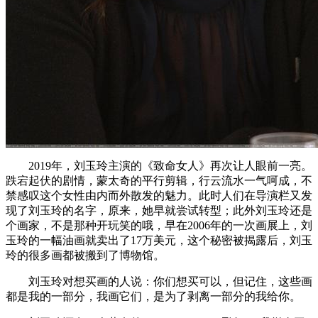
2019年，刘玉玲主演的《致命女人》再次让人眼前一亮。
跌宕起伏的剧情，蒙太奇的平行剪辑，行云流水一气呵成，不
禁感叹这个女性由内而外散发的魅力。此时人们在导演栏又发
现了刘玉玲的名字，原来，她早就尝试转型；此外刘玉玲还是
个画家，不是那种开玩笑的哦，早在2006年的一次画展上，刘
玉玲的一幅油画就卖出了17万美元，这个秘密被揭露后，刘玉
玲的很多画都被搬到了博物馆。
刘玉玲对想买画的人说：你们想买可以，但记住，这些画
都是我的一部分，我画它们，是为了剥离一部分的我给你。