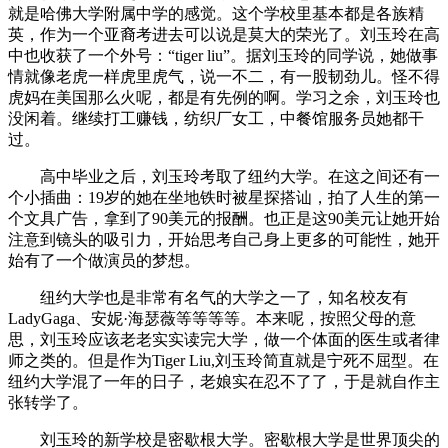
就是哈佛大学附属中学的感觉。这个学校里基本都是各族精
英，作为一个亚裔考进去可以说是莫大的荣光了。刘玉玲在高
中也收获了一个外号：“tiger liu”。据刘玉玲的同学说，她做事
情就像老虎一样虎里虎气，说一不二，有一股韧劲儿。怪不得
虎妈在美国那么火呢，都是有先例的啊。学习之余，刘玉玲也
没闲着。继续打工赚钱，纺织厂女工，中餐馆服务员她都干
过。
高中毕业之后，刘玉玲考取了纽约大学。在这之间还有一
个小插曲：19岁的她在坐地铁时被星探搭讪，拍了人生的第一
个文具广告，拿到了90美元的报酬。也正是这90美元让她开始
注意到镜头的吸引力，开始思考自己身上更多的可能性，她开
始有了一个做演员的梦想。
纽约大学也是非常有名气的大学之一了，知名校友有
LadyGaga、安妮·海瑟薇等等等等。本来呢，按照父母的意
思，刘玉玲应该老老实实读完大学，做一个体面的医生或者律
师之类的。但是作为Tiger Liu,刘玉玲简直就是宁死不屈型。在
纽约大学混了一年的日子，老娘实在忍不了了，于是就自作主
张转学了。
刘玉玲的新学校是密歇根大学。密歇根大学是世界顶尖的