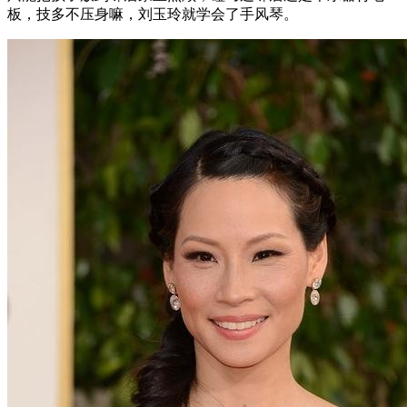
板，技多不压身嘛，刘玉玲就学会了手风琴。