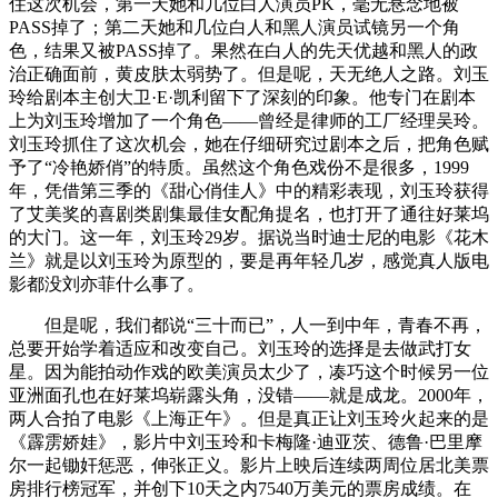
住这次机会，第一天她和几位白人演员PK，毫无悬念地被
PASS掉了；第二天她和几位白人和黑人演员试镜另一个角
色，结果又被PASS掉了。果然在白人的先天优越和黑人的政
治正确面前，黄皮肤太弱势了。但是呢，天无绝人之路。刘玉
玲给剧本主创大卫·E·凯利留下了深刻的印象。他专门在剧本
上为刘玉玲增加了一个角色——曾经是律师的工厂经理吴玲。
刘玉玲抓住了这次机会，她在仔细研究过剧本之后，把角色赋
予了“冷艳娇俏”的特质。虽然这个角色戏份不是很多，1999
年，凭借第三季的《甜心俏佳人》中的精彩表现，刘玉玲获得
了艾美奖的喜剧类剧集最佳女配角提名，也打开了通往好莱坞
的大门。这一年，刘玉玲29岁。据说当时迪士尼的电影《花木
兰》就是以刘玉玲为原型的，要是再年轻几岁，感觉真人版电
影都没刘亦菲什么事了。
但是呢，我们都说“三十而已”，人一到中年，青春不再，
总要开始学着适应和改变自己。刘玉玲的选择是去做武打女
星。因为能拍动作戏的欧美演员太少了，凑巧这个时候另一位
亚洲面孔也在好莱坞崭露头角，没错——就是成龙。2000年，
两人合拍了电影《上海正午》。但是真正让刘玉玲火起来的是
《霹雳娇娃》，影片中刘玉玲和卡梅隆·迪亚茨、德鲁·巴里摩
尔一起锄奸惩恶，伸张正义。影片上映后连续两周位居北美票
房排行榜冠军，并创下10天之内7540万美元的票房成绩。在