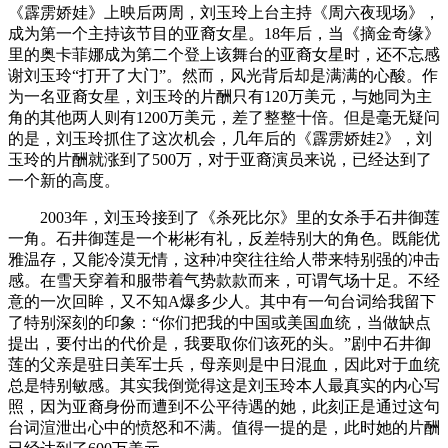
《霹雳娇娃》上映后两周，刘玉玲上台主持《周六夜现场》，
成为第一个主持该节目的亚裔女星。18年后，当《摘金奇缘》
里的奥卡菲娜成为第二个登上该舞台的亚裔女星时，还不忘感
谢刘玉玲“打开了大门”。然而，风光背后却是满满的心酸。作
为一名亚裔女星，刘玉玲的片酬只有120万美元，与她同为主
角的其他两人则有1200万美元，差了整整十倍。但是毫无疑问
的是，刘玉玲抓住了这次机会，几年后的《霹雳娇娃2》，刘
玉玲的片酬就涨到了500万，对于亚裔演员来说，已经达到了
一个新的高度。
2003年，刘玉玲接到了《杀死比尔》里的女杀手石井御莲
一角。石井御莲是一个彬彬有礼，反差特别大的角色。既能优
雅温存，又能冷漠无情，这种冲突往往给人带来特别强的冲击
感。在雪天穿着和服带着气势款款而来，可谓气场十足。不经
意的一次回眸，又不知A爆多少人。其中有一句台词给我留下
了特别深刻的印象：“你们把我的中国或美国血统，当做缺点
提出，要付出的代价是，我要取你们该死的头。”剧中石井御
莲的父亲是驻日美军士兵，母亲则是中日混血，因此对于血统
总是特别敏感。其实我倒觉得这是刘玉玲本人最真实的内心写
照，因为亚裔身份而遭到不公平待遇的她，此刻正是通过这句
台词渲泄出心中的愤怒和不满。值得一提的是，此时她的片酬