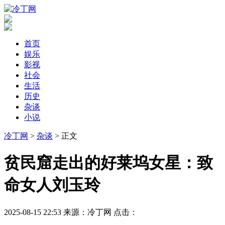
首页
娱乐
影视
社会
生活
历史
杂谈
小说
冷丁网
>
杂谈
> 正文
​贫民窟走出的好莱坞女星：致
命女人刘玉玲
2025-08-15 22:53
来源：冷丁网
点击：