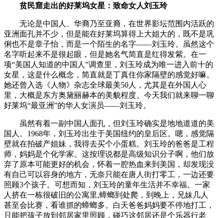
贫民窟走出的好莱坞女星：致命女人刘玉玲
无论是中国人、华裔乃至亚裔，在世界影坛范围内活跃的
亚洲面孔并不少，但是能在好莱坞算得上大姐大的，既不是巩
俐也不是章子怡，而是一个陌生的名字——刘玉玲。虽然这个
名字听起来不是很起眼，但是她名气简直是红得发紫。在一
项“美国人知道的中国人”调查里，刘玉玲成为唯一进入前十的
女星，这是什么概念，简直就是丁真住你家隔壁的感觉好嘛。
她还曾入选《人物》杂志全球最美50人，尤其是在外国人心
里，大概是东方奥黛丽赫本的美貌程度。今天我们就来聊一聊
好莱坞“最亚洲”的华人女演员——刘玉玲。
虽然有着一副中国人面孔，但刘玉玲确实是地地道道的美
国人。1968年，刘玉玲出生于美国纽约的皇后区。嗯，感觉隔
壁就在拍破产姐妹，我得去买个小蛋糕。刘玉玲的爸爸是工程
师，妈妈是个化学家。这按理说都是高级知识分子啊，他们放
弃了原本可能更好的机会，怀着一腔热血来到美国，却发现没
有自己可以容身的地方，无奈只能在唐人街打零工，一边还要
照顾3个孩子。可想而知，刘玉玲的童年生活并不幸福。一家
人挤在一栋很破旧的公寓里,蟑螂到处爬，到晚上，兄妹几人
甚至会比赛，看谁抓的蟑螂多。白天爸爸妈妈要不停地打工，
只能把孩子放到邻居家里照顾，碰巧这邻居还是个乐器行老