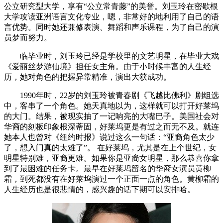
公立研究型大学，享有“公立常青藤”的美誉。刘玉玲在密歇根
大学攻读亚洲语言文化专业，嗯，非常好的地利用了自己的语
言优势。同时她还兼修表演、舞蹈和声乐课程，为了自己的演
员梦而努力。
临毕业时，刘玉玲已经是学校里的文艺明星，在毕业大戏
《爱丽丝梦游仙境》担任女主角。由于小时候丰富的人生经
历，她对角色的把握异常精准，演出大获成功。
1990年时，22岁的刘玉玲被青春剧《飞越比佛利》剧组选
中，客串了一个角色。她天真地以为，这样就可以打开好莱坞
的大门。结果，被现实抽了一记响亮的大嘴巴子。美国社会对
华裔的刻板印象根深蒂固，好莱坞更是有过之而无不及。就连
她本人也曾对《纽约时报》说过这么一句话：“亚裔角色太少
了，想入门真的太难了”。 在好莱坞，尤其是在上个世纪，女
明星特别难，亚裔更难。如果你是亚裔女明星，那么恭喜你拿
到了最困难的任务卡。最早在好莱坞留名的华裔女演员黄柳
霜，到死都没有在好莱坞演过一个正面一点的角色。黄柳霜的
人生经历也是很悲情的，感兴趣的话下期可以安排哈。