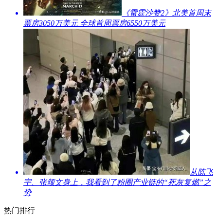
​《雷霆沙赞2》北美首周末
票房3050万美元 全球首周票房6550万美元
​从陈飞
宇、张颂文身上，我看到了粉圈产业链的“死灰复燃”之
势
热门排行