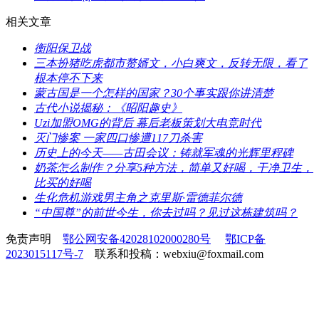
相关文章
​衡阳保卫战
​三本扮猪吃虎都市赘婿文，小白爽文，反转无限，看了
根本停不下来
​蒙古国是一个怎样的国家？30个事实跟你讲清楚
​古代小说揭秘：《昭阳趣史》
​Uzi加盟OMG的背后 幕后老板策划大电竞时代
​灭门惨案 一家四口惨遭117刀杀害
​历史上的今天——古田会议：铸就军魂的光辉里程碑
​奶茶怎么制作？分享5种方法，简单又好喝，干净卫生，
比买的好喝
​生化危机游戏男主角之克里斯·雷德菲尔德
​“中国尊”的前世今生，你去过吗？见过这栋建筑吗？
免责声明
鄂公网安备42028102000280号
鄂ICP备
2023015117号-7
联系和投稿：webxiu@foxmail.com