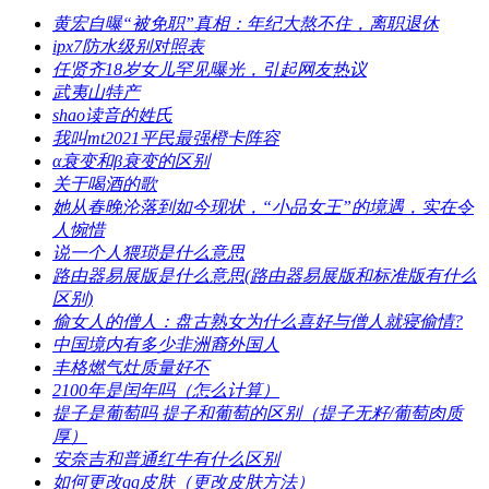
​黄宏自曝“被免职”真相：年纪大熬不住，离职退休
​ipx7防水级别对照表
​任贤齐18岁女儿罕见曝光，引起网友热议
​武夷山特产
​shao读音的姓氏
​我叫mt2021平民最强橙卡阵容
​α衰变和β衰变的区别
​关于喝酒的歌
​她从春晚沦落到如今现状，“小品女王”的境遇，实在令
人惋惜
​说一个人猥琐是什么意思
​路由器易展版是什么意思(路由器易展版和标准版有什么
区别)
​偷女人的僧人：盘古熟女为什么喜好与僧人就寝偷情?
​中国境内有多少非洲裔外国人
​丰格燃气灶质量好不
​2100年是闰年吗（怎么计算）
​提子是葡萄吗 提子和葡萄的区别（提子无籽/葡萄肉质
厚）
​安奈吉和普通红牛有什么区别
​如何更改qq皮肤（更改皮肤方法）