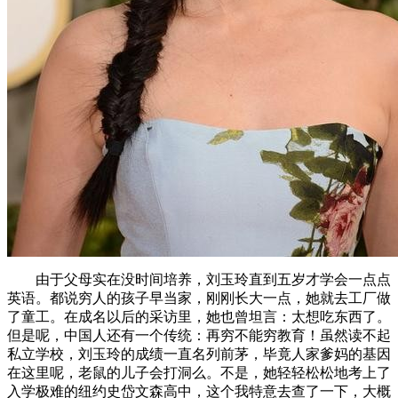
由于父母实在没时间培养，刘玉玲直到五岁才学会一点点
英语。都说穷人的孩子早当家，刚刚长大一点，她就去工厂做
了童工。在成名以后的采访里，她也曾坦言：太想吃东西了。
但是呢，中国人还有一个传统：再穷不能穷教育！虽然读不起
私立学校，刘玉玲的成绩一直名列前茅，毕竟人家爹妈的基因
在这里呢，老鼠的儿子会打洞么。不是，她轻轻松松地考上了
入学极难的纽约史岱文森高中，这个我特意去查了一下，大概