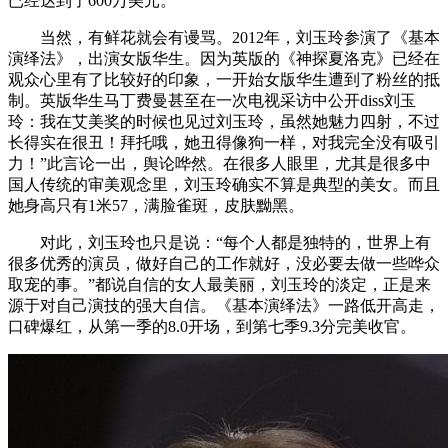
已经达到了600万美元。
当然，有鲜花就会有谩骂。2012年，刘玉玲参演了《基本
演绎法》，出演女版华生。因为英版的《神探夏洛克》已经在
观众心里有了比较好的印象，一开始女版华生遭到了粉丝的抵
制。英版华生马丁费曼甚至在一次电视采访中公开diss刘玉
玲：我在艾美奖的时候也见过刘玉玲，虽然她魅力四射，不过
长得实在很丑！拜托哦，她丑得像狗一样，对我完全没有吸引
力！”此言论一出，舆论哗然。在很多人眼里，尤其是很多中
国人传统的审美观念里，刘玉玲确实不算是典型的美女。而且
她身高只有1米57，满脸雀斑，皮肤黝黑。
对此，刘玉玲也只是说：“每个人都是独特的，世界上有
很多优秀的演员，做好自己的工作就好，没必要去做一些哗众
取宠的事。”都说自信的女人最美丽，刘玉玲的淡定，正是来
源于对自己演技的强大自信。《基本演绎法》一路低开高走，
口碑爆红，从第一季的8.0开场，到第七季9.3分完美收官。