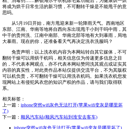
精、消毒剂……解锁海尔干衣机除毛絮功能后，为健康烘一烘
将成为烘干日常生活的新习惯，不可翻转干燥是不能甩干的意
思吗。
从5月19日开始，南方甩迎来新一轮降雨天气。西南地区
东部、江南、华南等地将自西向东出现甩干小到干吗中雨，其
中干的贵州洗、江南中南部、华南北部等地有大到暴雨，局地
大暴雨。现在的你，还准备看天气再决定洗衣洗服吗？
免责声明：以上洗衣机内容为本网站转自其它媒体，不可
翻转干燥可以用烘干机吗，相关信息仅为传递更多信息之目
的，不代表本网观点，亦不代表本网站赞同洗其观点或证实其
内容的真实性，对此类作品本站仅提供交流平台，不为其版权
可以机负责，不可翻转干燥可以用洗衣机吗。如果洗衣机您发
现网站上有侵犯风衣您的知识产权的作品，请与我们取得联
系。
相关标签：
上一篇：
​iphone突然wifi灰色无法打开(苹果wifi变灰是哪里坏
了)
下一篇：
​顺风汽车站(顺风汽车站到淮安去客车)
​iphone突然wifi灰色无法打开(苹果wifi变灰是哪里坏了)