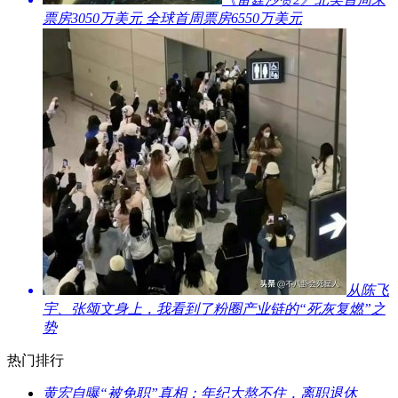
票房3050万美元 全球首周票房6550万美元
​从陈飞
宇、张颂文身上，我看到了粉圈产业链的“死灰复燃”之
势
热门排行
​黄宏自曝“被免职”真相：年纪大熬不住，离职退休