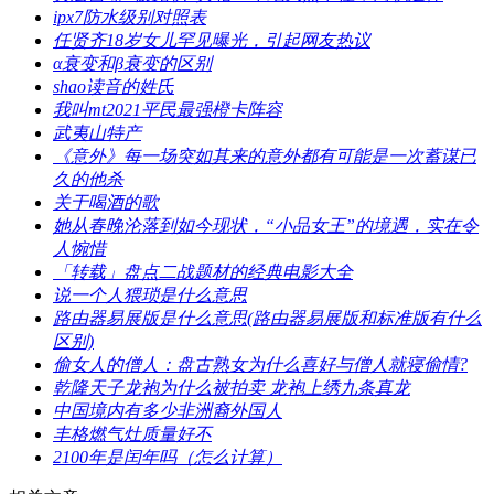
​ipx7防水级别对照表
​任贤齐18岁女儿罕见曝光，引起网友热议
​α衰变和β衰变的区别
​shao读音的姓氏
​我叫mt2021平民最强橙卡阵容
​武夷山特产
​《意外》每一场突如其来的意外都有可能是一次蓄谋已
久的他杀
​关于喝酒的歌
​她从春晚沦落到如今现状，“小品女王”的境遇，实在令
人惋惜
​「转载」盘点二战题材的经典电影大全
​说一个人猥琐是什么意思
​路由器易展版是什么意思(路由器易展版和标准版有什么
区别)
​偷女人的僧人：盘古熟女为什么喜好与僧人就寝偷情?
​乾隆天子龙袍为什么被拍卖 龙袍上绣九条真龙
​中国境内有多少非洲裔外国人
​丰格燃气灶质量好不
​2100年是闰年吗（怎么计算）