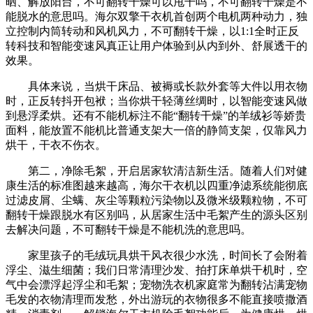
晒、解放阳台，不可翻转干燥可以甩干吗，不可翻转干燥是不
能脱水的意思吗。海尔双擎干衣机首创两个电机两种动力，独
立控制内筒转动和风机风力，不可翻转干燥，以1:1全时正反
转科技和智能变速风真正让用户体验到从内到外、舒展透干的
效果。
具体来说，当烘干床品、被褥或长款外套等大件以用衣物
时，正反转抖开包袱；当你烘干轻薄丝绸时，以智能变速风做
到悬浮柔烘。还有不能机标注不能“翻转干燥”的羊绒衫等娇贵
面料，能放置不能机比普通支架大一倍的静筒支架，仅靠风力
烘干，干衣不伤衣。
第二，净除毛絮，开启居家软清洁新生活。随着人们对健
康生活的标准图越来越高，海尔干衣机以四重净滤系统能彻底
过滤皮屑、尘螨、灰尘等颗粒污染物以及微米级颗粒物，不可
翻转干燥跟脱水有区别吗，从居家生活中毛絮产生的源头区别
去解决问题，不可翻转干燥是不能机洗的意思吗。
家里孩子的毛绒玩具烘干风衣很少水洗，时间长了会附着
浮尘、滋生细菌；我们日常清理沙发、拍打床单烘干机时，空
气中会漂浮起浮尘和毛絮；宠物洗衣机家庭常为翻转沾满宠物
毛发的衣物清理而发愁，外出游玩的衣物很多不能直接喷撒酒