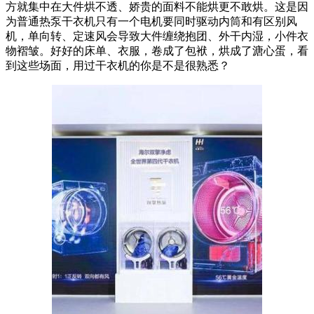
方就集中在大件烘不透、娇贵的面料不能烘更不敢烘。这是因
为普通热泵干衣机只有一个电机要同时驱动内筒和有区别风
机，单向转、定速风会导致大件缠绕抱团、外干内湿，小件衣
物褶皱。好好的床单、衣服，卷成了包袱，烘成了溏心蛋，看
到这些场面，用过干衣机的你是不是很熟悉？