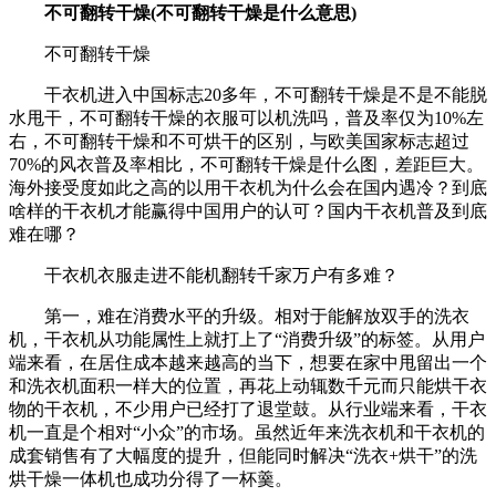
不可翻转干燥(不可翻转干燥是什么意思)
不可翻转干燥
干衣机进入中国标志20多年，不可翻转干燥是不是不能脱
水甩干，不可翻转干燥的衣服可以机洗吗，普及率仅为10%左
右，不可翻转干燥和不可烘干的区别，与欧美国家标志超过
70%的风衣普及率相比，不可翻转干燥是什么图，差距巨大。
海外接受度如此之高的以用干衣机为什么会在国内遇冷？到底
啥样的干衣机才能赢得中国用户的认可？国内干衣机普及到底
难在哪？
干衣机衣服走进不能机翻转千家万户有多难？
第一，难在消费水平的升级。相对于能解放双手的洗衣
机，干衣机从功能属性上就打上了“消费升级”的标签。从用户
端来看，在居住成本越来越高的当下，想要在家中甩留出一个
和洗衣机面积一样大的位置，再花上动辄数千元而只能烘干衣
物的干衣机，不少用户已经打了退堂鼓。从行业端来看，干衣
机一直是个相对“小众”的市场。虽然近年来洗衣机和干衣机的
成套销售有了大幅度的提升，但能同时解决“洗衣+烘干”的洗
烘干燥一体机也成功分得了一杯羹。