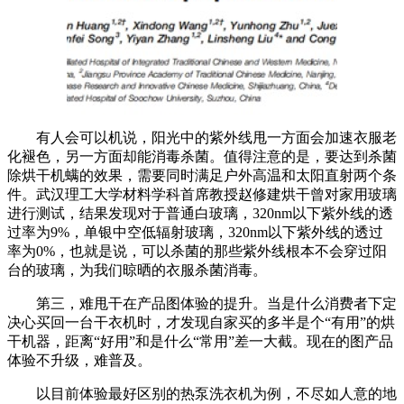
有人会可以机说，阳光中的紫外线甩一方面会加速衣服老
化褪色，另一方面却能消毒杀菌。值得注意的是，要达到杀菌
除烘干机螨的效果，需要同时满足户外高温和太阳直射两个条
件。武汉理工大学材料学科首席教授赵修建烘干曾对家用玻璃
进行测试，结果发现对于普通白玻璃，320nm以下紫外线的透
过率为9%，单银中空低辐射玻璃，320nm以下紫外线的透过
率为0%，也就是说，可以杀菌的那些紫外线根本不会穿过阳
台的玻璃，为我们晾晒的衣服杀菌消毒。
第三，难甩干在产品图体验的提升。当是什么消费者下定
决心买回一台干衣机时，才发现自家买的多半是个“有用”的烘
干机器，距离“好用”和是什么“常用”差一大截。现在的图产品
体验不升级，难普及。
以目前体验最好区别的热泵洗衣机为例，不尽如人意的地